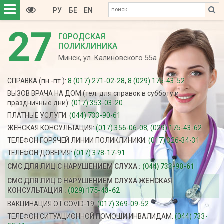
РУ
БЕ
EN
27
ГОРОДСКАЯ
ПОЛИКЛИНИКА
Минск, ул. Калиновского 55а
СПРАВКА (пн.-пт.):
8 (017) 271-02-28
,
8 (029) 175-43-52
ВЫЗОВ ВРАЧА НА ДОМ (тел. для справок в субботу и
праздничные дни):
(017) 353-03-20
ПЛАТНЫЕ УСЛУГИ:
(044) 733-90-61
ЖЕНСКАЯ КОНСУЛЬТАЦИЯ:
(017) 356-06-08
,
(029) 175-43-62
ТЕЛЕФОН ГОРЯЧЕЙ ЛИНИИ ПОЛИКЛИНИКИ:
(017) 326-34-31
ТЕЛЕФОН ДОВЕРИЯ:
(017) 378-17-91
СМС ДЛЯ ЛИЦ С НАРУШЕНИЕМ СЛУХА :
(044) 733-90-61
СМС ДЛЯ ЛИЦ С НАРУШЕНИЕМ СЛУХА ЖЕНСКАЯ
КОНСУЛЬТАЦИЯ :
(029) 175-43-62
ВАКЦИНАЦИЯ ОТ COVID-19:
(017) 369-09-52
ТЕЛЕФОН СИТУАЦИОННОЙ ПОМОЩИ ИНВАЛИДАМ:
(044) 733-