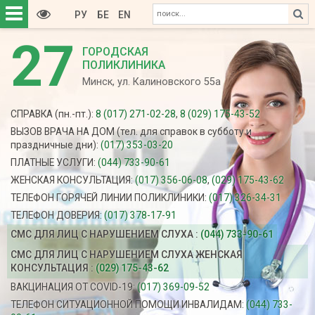
РУ
БЕ
EN
27
ГОРОДСКАЯ
ПОЛИКЛИНИКА
Минск, ул. Калиновского 55а
СПРАВКА (пн.-пт.):
8 (017) 271-02-28
,
8 (029) 175-43-52
ВЫЗОВ ВРАЧА НА ДОМ (тел. для справок в субботу и
праздничные дни):
(017) 353-03-20
ПЛАТНЫЕ УСЛУГИ:
(044) 733-90-61
ЖЕНСКАЯ КОНСУЛЬТАЦИЯ:
(017) 356-06-08
,
(029) 175-43-62
ТЕЛЕФОН ГОРЯЧЕЙ ЛИНИИ ПОЛИКЛИНИКИ:
(017) 326-34-31
ТЕЛЕФОН ДОВЕРИЯ:
(017) 378-17-91
СМС ДЛЯ ЛИЦ С НАРУШЕНИЕМ СЛУХА :
(044) 733-90-61
СМС ДЛЯ ЛИЦ С НАРУШЕНИЕМ СЛУХА ЖЕНСКАЯ
КОНСУЛЬТАЦИЯ :
(029) 175-43-62
ВАКЦИНАЦИЯ ОТ COVID-19:
(017) 369-09-52
ТЕЛЕФОН СИТУАЦИОННОЙ ПОМОЩИ ИНВАЛИДАМ:
(044) 733-